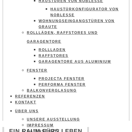
HAUSTÜREN VON NOBLESSE
HAUSTÜRKONFIGURATOR VON
NOBLESSE
WOHNUNGSEINGANGSTÜREN VON
GRAUTE
ROLLLÄDEN, RAFFSTORES UND
GARAGENTORE
ROLLLADEN
RAFFSTORES
GARAGENTORE AUS ALUMINIUM
FENSTER
PROJECTA FENSTER
PERFORMA FENSTER
BALKONVERGLASUNG
REFERENZEN
KONTAKT
ÜBER UNS
UNSERE AUSSTELLUNG
IMPRESSUM
EIN RAUM FÜRS LEBEN
DATENSCHUTZ