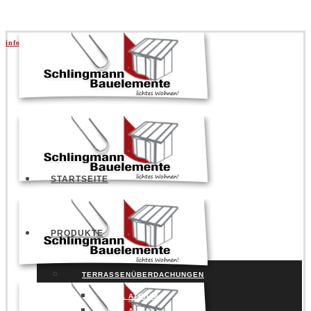
info@schlingmann.org
|
+49 5141 957730
STARTSEITE
PRODUKTE
TERRASSENÜBERDACHUNGEN
SDL ATRIUM
SDL AURA