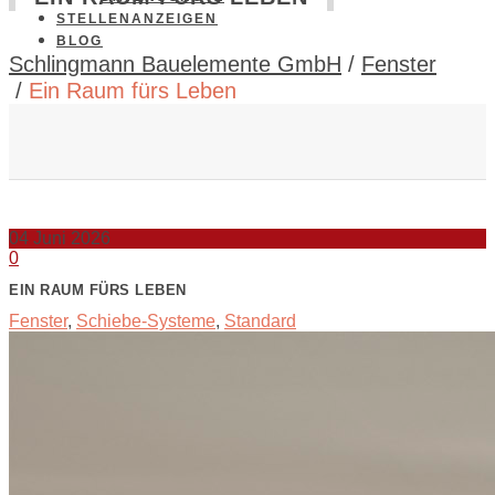
STELLENANZEIGEN
BLOG
Schlingmann Bauelemente GmbH
/
Fenster
/
Ein Raum fürs Leben
04
Juni 2026
0
EIN RAUM FÜRS LEBEN
Fenster
,
Schiebe-Systeme
,
Standard