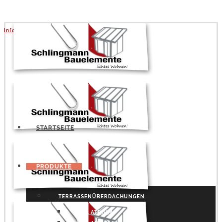
info@schlingmann.org
|
+49 5141 957730
STARTSEITE
PRODUKTE
TERRASSENÜBERDACHUNGEN
SDL ATRIUM