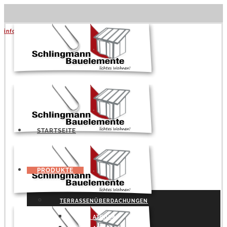
info@schlingmann.org
|
+49 5141 957730
STARTSEITE
PRODUKTE
TERRASSENÜBERDACHUNGEN
SDL ATRIUM