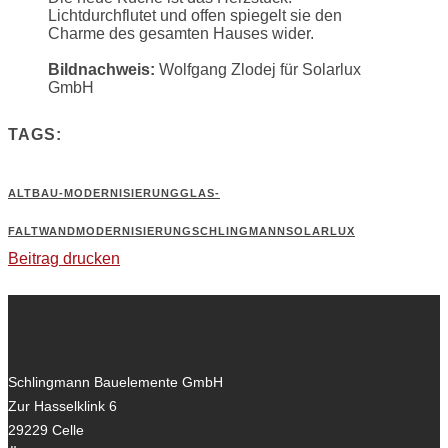
Lichtdurchflutet und offen spiegelt sie den
Charme des gesamten Hauses wider.
Bildnachweis:
Wolfgang Zlodej für Solarlux
GmbH
TAGS:
ALTBAU-MODERNISIERUNG
GLAS-
FALTWAND
MODERNISIERUNG
SCHLINGMANN
SOLARLUX
Beitrag drucken
Schlingmann Bauelemente GmbH
Zur Hasselklink 6
29229
Celle