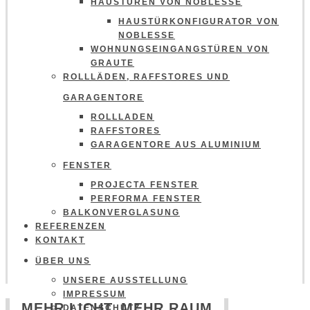
HAUSTÜREN VON NOBLESSE
HAUSTÜRKONFIGURATOR VON
NOBLESSE
WOHNUNGSEINGANGSTÜREN VON
GRAUTE
ROLLLÄDEN, RAFFSTORES UND
GARAGENTORE
ROLLLADEN
RAFFSTORES
GARAGENTORE AUS ALUMINIUM
FENSTER
PROJECTA FENSTER
PERFORMA FENSTER
BALKONVERGLASUNG
REFERENZEN
KONTAKT
ÜBER UNS
UNSERE AUSSTELLUNG
IMPRESSUM
MEHR LICHT, MEHR RAUM
DATENSCHUTZ