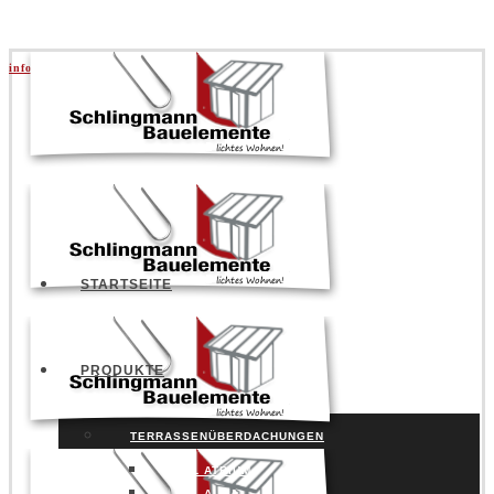
info@schlingmann.org
|
+49 5141 957730
STARTSEITE
PRODUKTE
TERRASSENÜBERDACHUNGEN
SDL ATRIUM
SDL AURA