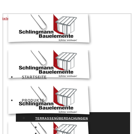
info@schlingmann.org
|
+49 5141 957730
STARTSEITE
PRODUKTE
TERRASSENÜBERDACHUNGEN
SDL ATRIUM
SDL AURA