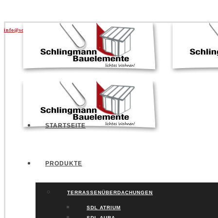
info@schlingmann.org
|
+49 5141 957730
STARTSEITE
PRODUKTE
TERRASSENÜBERDACHUNGEN
SDL ATRIUM
SDL AURA