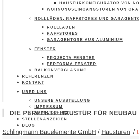
HAUSTÜRKONFIGURATOR VON N
WOHNUNGSEINGANGSTÜREN VON GRA
ROLLLÄDEN, RAFFSTORES UND GARAGENT
ROLLLADEN
RAFFSTORES
GARAGENTORE AUS ALUMINIUM
FENSTER
PROJECTA FENSTER
PERFORMA FENSTER
BALKONVERGLASUNG
REFERENZEN
KONTAKT
ÜBER UNS
UNSERE AUSSTELLUNG
IMPRESSUM
DIE PERFEKTE HAUSTÜR FÜR NEUBAU
DATENSCHUTZ
STELLENANZEIGEN
BLOG
Schlingmann Bauelemente GmbH
/
Haustüren
/