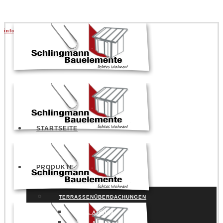
info@schlingmann.org
|
+49 5141 957730
STARTSEITE
PRODUKTE
TERRASSENÜBERDACHUNGEN
SDL ATRIUM
SDL AURA