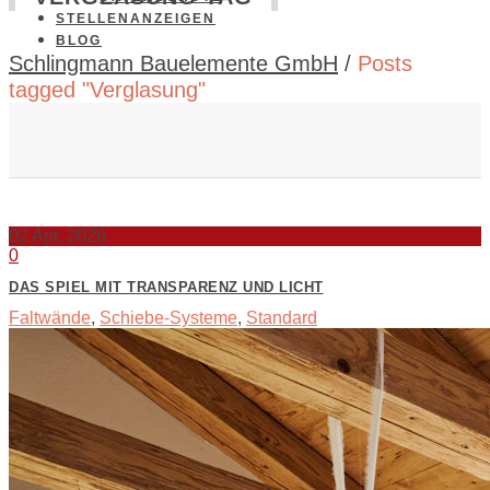
STELLENANZEIGEN
BLOG
Schlingmann Bauelemente GmbH
/
Posts
tagged "Verglasung"
02
Apr. 2026
0
DAS SPIEL MIT TRANSPARENZ UND LICHT
Faltwände
,
Schiebe-Systeme
,
Standard