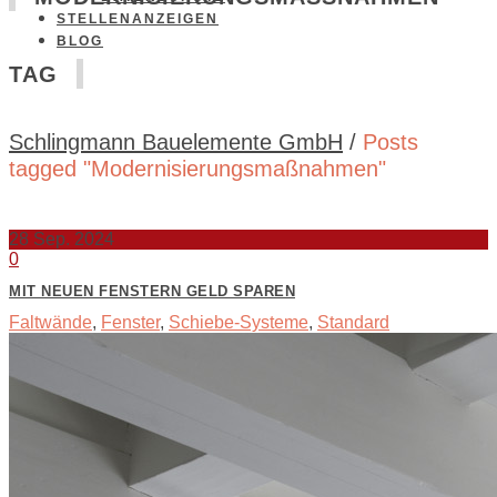
STELLENANZEIGEN
BLOG
AG
Schlingmann Bauelemente GmbH
/
Posts
tagged "Modernisierungsmaßnahmen"
28
Sep. 2024
0
MIT NEUEN FENSTERN GELD SPAREN
Faltwände
,
Fenster
,
Schiebe-Systeme
,
Standard