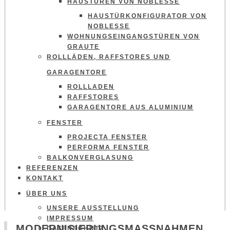
HAUSTÜREN VON NOBLESSE
HAUSTÜRKONFIGURATOR VON
NOBLESSE
WOHNUNGSEINGANGSTÜREN VON
GRAUTE
ROLLLÄDEN, RAFFSTORES UND
GARAGENTORE
ROLLLADEN
RAFFSTORES
GARAGENTORE AUS ALUMINIUM
FENSTER
PROJECTA FENSTER
PERFORMA FENSTER
BALKONVERGLASUNG
REFERENZEN
KONTAKT
ÜBER UNS
UNSERE AUSSTELLUNG
IMPRESSUM
MODERNISIERUNGSMASSNAHMEN T
DATENSCHUTZ