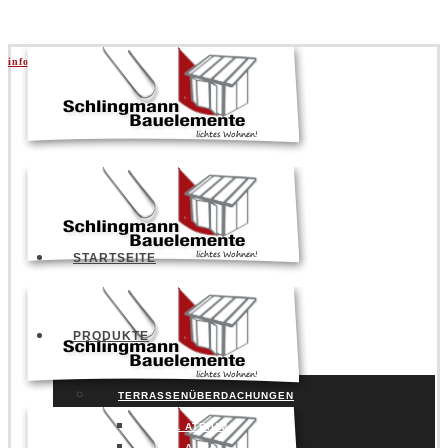
info@schlingmann.org
|
+49 5141 957730
STARTSEITE
PRODUKTE
TERRASSENÜBERDACHUNGEN
SDL ATRIUM
SDL AURA