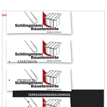
info@schlingmann.org
|
+49 5141 957730
STARTSEITE
PRODUKTE
TERRASSENÜBERDACHUNGEN
SDL ATRIUM
SDL AURA