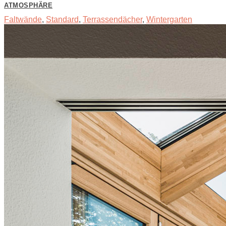
ATMOSPHÄRE
Faltwände
,
Standard
,
Terrassendächer
,
Wintergarten